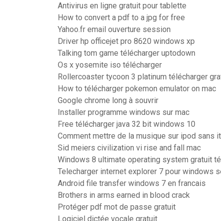
Antivirus en ligne gratuit pour tablette
How to convert a pdf to a jpg for free
Yahoo.fr email ouverture session
Driver hp officejet pro 8620 windows xp
Talking tom game télécharger uptodown
Os x yosemite iso télécharger
Rollercoaster tycoon 3 platinum télécharger gra
How to télécharger pokemon emulator on mac
Google chrome long à souvrir
Installer programme windows sur mac
Free télécharger java 32 bit windows 10
Comment mettre de la musique sur ipod sans i
Sid meiers civilization vi rise and fall mac
Windows 8 ultimate operating system gratuit t
Telecharger internet explorer 7 pour windows 
Android file transfer windows 7 en francais
Brothers in arms earned in blood crack
Protéger pdf mot de passe gratuit
Logiciel dictée vocale gratuit