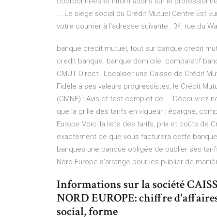
coordonnées et informations sur le professionn
... Le siège social du Crédit Mutuel Centre Est E
votre courrier à l'adresse suivante : 34, rue du
banque credit mutuel, tout sur banque credit mu
credit banque. banque domicile. comparatif ban
CMUT Direct : Localiser une Caisse de Crédit Mu
Fidèle à ses valeurs progressistes, le Crédit Mu
(CMNE) : Avis et test complet de ... Découvrez n
que la grille des tarifs en vigueur : épargne, co
Europe Voici la liste des tarifs, prix et coûts de 
exactement ce que vous facturera cette banque
banques une banque obligée de publier ses tari
Nord Europe s’arrange pour les publier de manière
Informations sur la société 
NORD EUROPE: chiffre d'affaires, r
social, forme