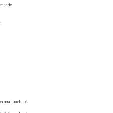
ommande
t
on mur facebook
t