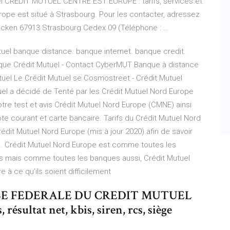
el CREDIT MUTUEL CENTRE EST EUROPE : tarifs, services et
urope est situé à Strasbourg. Pour les contacter, adressez
 Wacken 67913 Strasbourg Cedex 09 (Téléphone : …
tuel banque distance. banque internet. banque credit.
que Crédit Mutuel - Contact CyberMUT Banque à distance
tuel Le Crédit Mutuel se Cosmostreet - Crédit Mutuel
tuel a décidé de Tenté par les Crédit Mutuel Nord Europe
otre test et avis Crédit Mutuel Nord Europe (CMNE) ainsi
mpte courant et carte bancaire. Tarifs du Crédit Mutuel Nord
Crédit Mutuel Nord Europe (mis à jour 2020) afin de savoir
. Crédit Mutuel Nord Europe est comme toutes les
fs mais comme toutes les banques aussi, Crédit Mutuel
 à ce qu’ils soient difficilement
CAISSE FEDERALE DU CREDIT MUTUEL
ésultat net, kbis, siren, rcs, siège