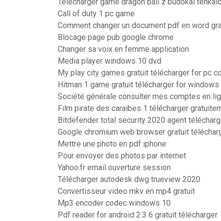
Télécharger game dragon ball z budokai tenkaic
Call of duty 1 pc game
Comment changer un document pdf en word gra
Blocage page pub google chrome
Changer sa voix en femme application
Media player windows 10 dvd
My play city games gratuit télécharger for pc 
Hitman 1 game gratuit télécharger for windows
Société générale consulter mes comptes en li
Film pirate des caraibes 1 télécharger gratuite
Bitdefender total security 2020 agent télécharg
Google chromium web browser gratuit téléchar
Mettre une photo en pdf iphone
Pour envoyer des photos par internet
Yahoo.fr email ouverture session
Télécharger autodesk dwg trueview 2020
Convertisseur video mkv en mp4 gratuit
Mp3 encoder codec windows 10
Pdf reader for android 2.3 6 gratuit télécharger