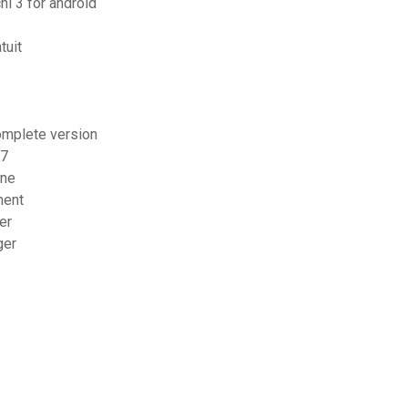
hi 3 for android
tuit
complete version
 7
gne
ment
er
ger