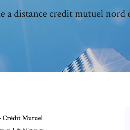
 a distance credit mutuel nord
 Crédit Mutuel
banque
6 Comments